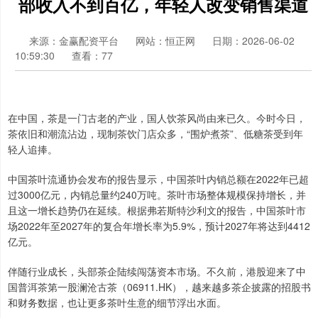
部收入不到百亿，年轻人改变销售渠道
来源：金赢配资平台
网站：恒正网
日期：2026-06-02
10:59:30
查看：77
在中国，茶是一门古老的产业，国人饮茶风尚由来已久。今时今日，
茶依旧和潮流沾边，现制茶饮门店众多，“围炉煮茶”、低糖茶受到年
轻人追捧。
中国茶叶流通协会发布的报告显示，中国茶叶内销总额在2022年已超
过3000亿元，内销总量约240万吨。茶叶市场整体规模保持增长，并
且这一增长趋势仍在延续。根据弗若斯特沙利文的报告，中国茶叶市
场2022年至2027年的复合年增长率为5.9%，预计2027年将达到4412
亿元。
伴随行业成长，头部茶企陆续闯荡资本市场。不久前，港股迎来了中
国普洱茶第一股澜沧古茶（06911.HK），越来越多茶企披露的招股书
和财务数据，也让更多茶叶生意的细节浮出水面。