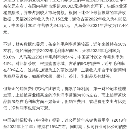
余亿元左右，在国内茶叶市场超3000亿元规模的光环下，头部企业还
稍显黯淡，并未占据较大市场份额。根据上述企业最新披露的年营收
数据，天福2022年收入为17.15亿元，澜沧古茶2022年收入为4.63亿
元，中国茶叶2021年营收为24.3亿元，八马茶业2021年营收为17.4亿
元。
不过，财务数据也显示，茶企的毛利率普遍较高，近年来维持在50%
左右。例如澜沧古茶2022年毛利率约65%，天福2022年毛利率为
53.6%，八马茶业2021年毛利率为54%，中国茶叶2021年毛利率为
43%。对比新茶饮，根据蜜雪冰城、古茗的IPO招股书，近年毛利率
在30%左右。这类以加盟为主的茶饮品牌，主要收入来自于加盟商销
售商品及设备，如新鲜水果、果汁、茶叶、乳制品及包材等。
但茶企的销售费用支出占比较高，拖累了净利润。第一财经记者梳理
发现，上述披露业绩茶企的净利润率普遍为10%左右。而上述新茶饮
品牌虽然在毛利率方面不如茶企，但销售费用、管理费用支出占比更
低，净利润率也更为可观。
中国茶叶招股书（申报稿）提到，该公司近年来销售费用率（2019年
至2022年上半年）维持在15%左右。同时期，从同行业可比公司的数