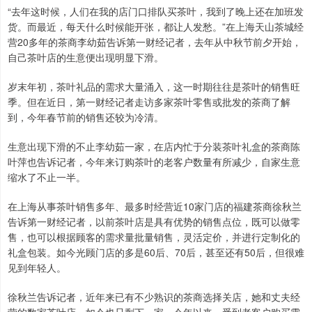
“去年这时候，人们在我的店门口排队买茶叶，我到了晚上还在加班发
货。而最近，每天什么时候能开张，都让人发愁。”在上海天山茶城经
营20多年的茶商李幼茹告诉第一财经记者，去年从中秋节前夕开始，
自己茶叶店的生意便出现明显下滑。
岁末年初，茶叶礼品的需求大量涌入，这一时期往往是茶叶的销售旺
季。但在近日，第一财经记者走访多家茶叶零售或批发的茶商了解
到，今年春节前的销售还较为冷清。
生意出现下滑的不止李幼茹一家，在店内忙于分装茶叶礼盒的茶商陈
叶萍也告诉记者，今年来订购茶叶的老客户数量有所减少，自家生意
缩水了不止一半。
在上海从事茶叶销售多年、最多时经营近10家门店的福建茶商徐秋兰
告诉第一财经记者，以前茶叶店是具有优势的销售点位，既可以做零
售，也可以根据顾客的需求量批量销售，灵活定价，并进行定制化的
礼盒包装。如今光顾门店的多是60后、70后，甚至还有50后，但很难
见到年轻人。
徐秋兰告诉记者，近年来已有不少熟识的茶商选择关店，她和丈夫经