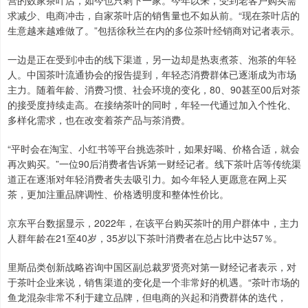
营的数家茶叶店，如今也只剩下一家。今年以来，受到老客户购买需
求减少、电商冲击，自家茶叶店的销售量也不如从前。“现在茶叶店的
生意越来越难做了。”包括徐秋兰在内的多位茶叶经销商对记者表示。
一边是正在受到冲击的线下渠道，另一边却是热衷煮茶、泡茶的年轻
人。中国茶叶流通协会的报告提到，年轻态消费群体已逐渐成为市场
主力。随着年龄、消费习惯、社会环境的变化，80、90甚至00后对茶
的接受度持续走高。在接纳茶叶的同时，年轻一代通过加入个性化、
多样化需求，也在改变着茶产品与茶消费。
“平时会在淘宝、小红书等平台挑选茶叶，如果好喝、价格合适，就会
再次购买。”一位90后消费者告诉第一财经记者。线下茶叶店等传统渠
道正在逐渐对年轻消费者失去吸引力。如今年轻人更愿意在网上买
茶，更加注重品牌调性、价格透明度和整体性价比。
京东平台数据显示，2022年，在该平台购买茶叶的用户群体中，主力
人群年龄在21至40岁，35岁以下茶叶消费者在总占比中达57％。
里斯品类创新战略咨询中国区副总裁罗贤亮对第一财经记者表示，对
于茶叶企业来说，销售渠道的变化是一个非常好的机遇。“茶叶市场的
鱼龙混杂非常不利于建立品牌，但电商的兴起和消费群体的迭代，