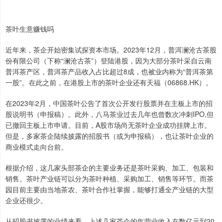
茶叶生意赚钱吗
近年来，茶企开始密集试探资本市场。2023年12月，普洱澜沧古茶股
份有限公司（下称“澜沧古茶”）登陆港股，因为大部分茶叶采自云南
普洱茶产区，普洱茶产品收入占比超过8成，也被业内称为“普洱茶第
一股”。在此之前，在港股上市的茶叶企业还有天福（06868.HK）。
在2023年2月，中国茶叶公告了首次公开发行股票并在主板上市的招
股说明书（申报稿）。此外，八马茶业过去几年也曾数次冲刺IPO,但
已撤回主板上市申请。目前，A股市场尚无茶叶企业成功挂牌上市。
但是，多家茶企陆续披露的招股书（或为申报稿），也让茶叶企业的
商业模式走向台前。
根据介绍，这几家头部茶企的主要业务还是茶叶采购、加工、包装和
销售。茶叶产业链可以分为茶叶种植、采购加工、销售等环节。而茶
园目前主要由当地茶农、茶叶合作社掌握，能够打通全产业链的大型
企业还很少。
从招股书披露的业绩来看，上述几家茶企的年营业收入在数亿元到20