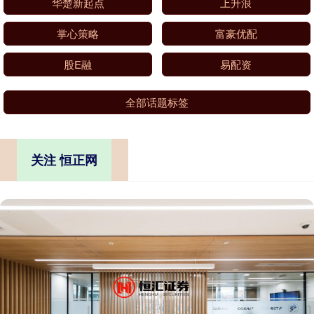
华楚新起点
上升浪
掌心策略
富豪优配
股E融
易配资
全部话题标签
关注 恒正网