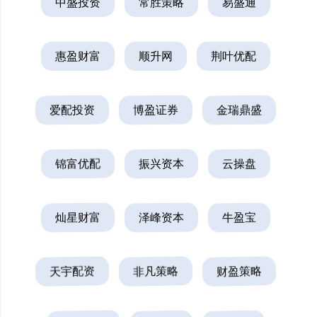
中盛投资
常胜策略
易盛通
惠盈财富
顺升网
荆叶优配
爱配投资
博盈证券
金瑞鼎盛
锦富优配
振兴资本
云操盘
灿星财富
泽峰资本
牛盈宝
天宇配资
非凡策略
财盈策略