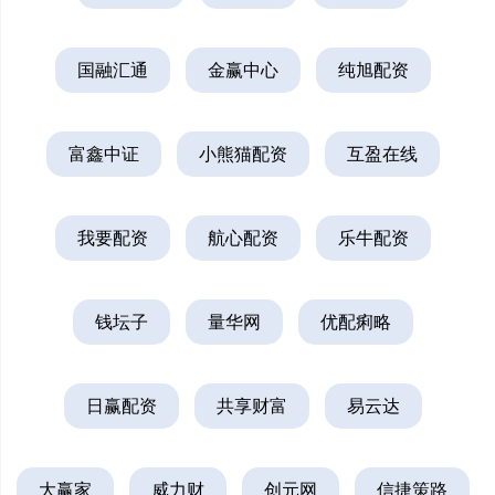
国融汇通
金赢中心
纯旭配资
富鑫中证
小熊猫配资
互盈在线
我要配资
航心配资
乐牛配资
钱坛子
量华网
优配痢略
日赢配资
共享财富
易云达
大赢家
威力财
创元网
信捷策路