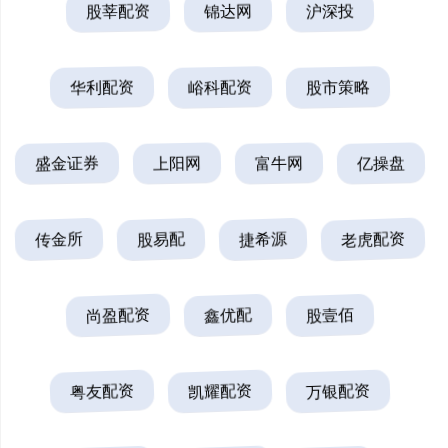
股莘配资
锦达网
沪深投
华利配资
峪科配资
股市策略
盛金证券
上阳网
富牛网
亿操盘
传金所
股易配
捷希源
老虎配资
尚盈配资
鑫优配
股壹佰
粤友配资
凯耀配资
万银配资