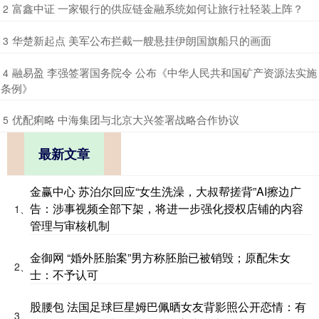
​富鑫中证 一家银行的供应链金融系统如何让旅行社轻装上阵？
2
​华楚新起点 美军公布拦截一艘悬挂伊朗国旗船只的画面
3
​融易盈 李强签署国务院令 公布《中华人民共和国矿产资源法实施
4
条例》
​优配痢略 中海集团与北京大兴签署战略合作协议
5
最新文章
金赢中心 苏泊尔回应“女生洗澡，大叔帮搓背”AI擦边广
告：涉事视频全部下架，将进一步强化授权店铺的内容
1、
管理与审核机制
金御网 “婚外胚胎案”男方称胚胎已被销毁；原配朱女
2、
士：不予认可
股腰包 法国足球巨星姆巴佩晒女友背影照公开恋情：有
3、