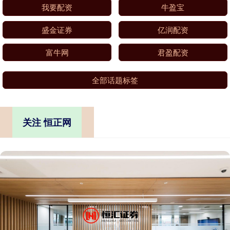
我要配资
牛盈宝
盛金证券
亿润配资
富牛网
君盈配资
全部话题标签
关注 恒正网