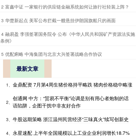
​富鑫中证 一家银行的供应链金融系统如何让旅行社轻装上阵？
2
​华楚新起点 美军公布拦截一艘悬挂伊朗国旗船只的画面
3
​融易盈 李强签署国务院令 公布《中华人民共和国矿产资源法实施
4
条例》
​优配痢略 中海集团与北京大兴签署战略合作协议
5
最新文章
金鼎配资 7月第4周生猪价格持平略跌 猪肉价格稳中略涨
1、
创通网 中方：“贸易不平衡”论调是别有用心者炮制的话
2、
语陷阱，企图干扰中非友好合作
牛股远期策略 浙江温州民营经济“三味真火”续写创新史
3、
永星速配 上半年全国规模以上工业企业利润增长18.7%
4、