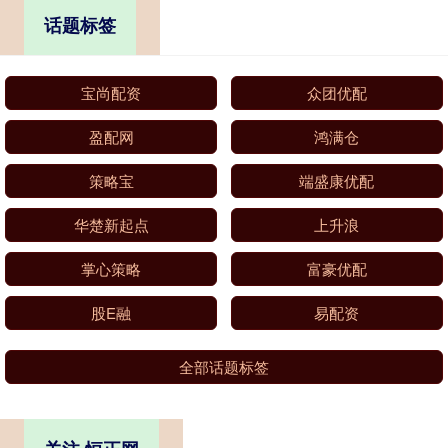
话题标签
宝尚配资
众团优配
盈配网
鸿满仓
策略宝
端盛康优配
华楚新起点
上升浪
掌心策略
富豪优配
股E融
易配资
全部话题标签