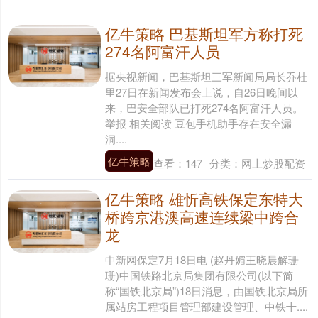
亿牛策略 巴基斯坦军方称打死
274名阿富汗人员
据央视新闻，巴基斯坦三军新闻局局长乔杜
里27日在新闻发布会上说，自26日晚间以
来，巴安全部队已打死274名阿富汗人员。
举报 相关阅读 豆包手机助手存在安全漏
洞....
亿牛策略
查看：
147
分类：
网上炒股配资
亿牛策略 雄忻高铁保定东特大
桥跨京港澳高速连续梁中跨合
龙
中新网保定7月18日电 (赵丹媚王晓晨解珊
珊)中国铁路北京局集团有限公司(以下简
称“国铁北京局”)18日消息，由国铁北京局所
属站房工程项目管理部建设管理、中铁十....