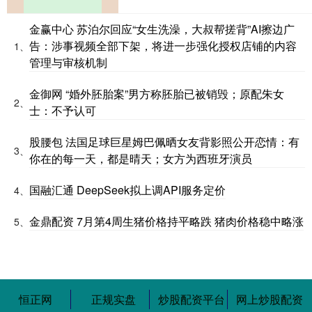
金赢中心 苏泊尔回应“女生洗澡，大叔帮搓背”AI擦边广
告：涉事视频全部下架，将进一步强化授权店铺的内容
1、
管理与审核机制
金御网 “婚外胚胎案”男方称胚胎已被销毁；原配朱女
2、
士：不予认可
股腰包 法国足球巨星姆巴佩晒女友背影照公开恋情：有
3、
你在的每一天，都是晴天；女方为西班牙演员
国融汇通 DeepSeek拟上调API服务定价
4、
金鼎配资 7月第4周生猪价格持平略跌 猪肉价格稳中略涨
5、
恒正网
正规实盘
炒股配资平台
网上炒股配资