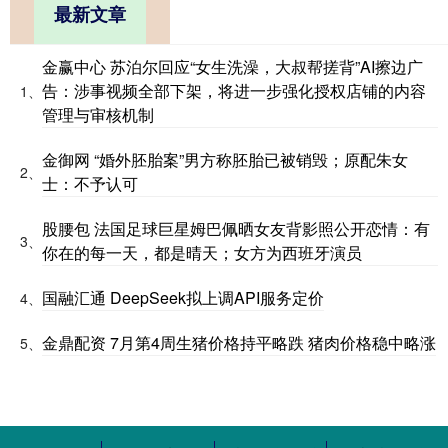
最新文章
金赢中心 苏泊尔回应“女生洗澡，大叔帮搓背”AI擦边广
告：涉事视频全部下架，将进一步强化授权店铺的内容
1、
管理与审核机制
金御网 “婚外胚胎案”男方称胚胎已被销毁；原配朱女
2、
士：不予认可
股腰包 法国足球巨星姆巴佩晒女友背影照公开恋情：有
3、
你在的每一天，都是晴天；女方为西班牙演员
国融汇通 DeepSeek拟上调API服务定价
4、
金鼎配资 7月第4周生猪价格持平略跌 猪肉价格稳中略涨
5、