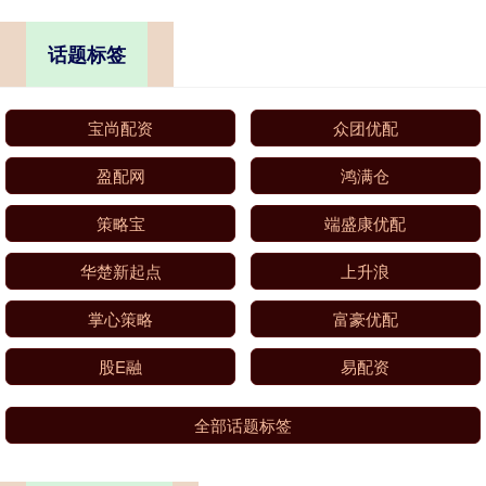
话题标签
宝尚配资
众团优配
盈配网
鸿满仓
策略宝
端盛康优配
华楚新起点
上升浪
掌心策略
富豪优配
股E融
易配资
全部话题标签