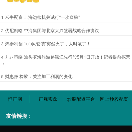
​米牛配资 上海边检机关试行“一次查验”
1
​优配痢略 中海集团与北京大兴签署战略合作协议
2
​鸿泰利创 “lulu风套装”突然火了，太时髦了！
3
​九八策略 汕头滨海旅游路濠江先行段5月1日开放！记者提前探营
4
→
​财惠赚 橡胶：关注加工利润的变化
5
恒正网
正规实盘
炒股配资平台
网上炒股配资
友情链接：