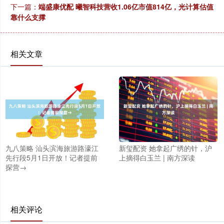
下一篇：
端盛康优配 曦智科技营收1.06亿市值814亿，光计算估值
靠什么支撑
相关文章
九八策略 汕头滨海旅游路濠江
新玺配资 她拿起广绣的针，沪
先行段5月1日开放！记者提前
上摘得白玉兰 | 南方深读
探营→
相关评论